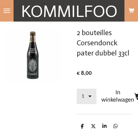
KOMMILFOO
Ga
direct
naar
2 bouteilles
de
Corsendonck
hoofdinhoud
pater dubbel 33cl
€ 8,00
In
winkelwagen
D
D
S
D
e
e
h
e
l
e
a
l