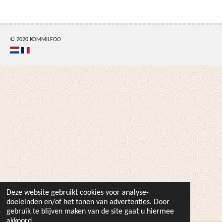
e
l
r
e
n
e
n
© 2020 KOMMILFOO
Deze website gebruikt cookies voor analyse-
doeleinden en/of het tonen van advertenties. Door
gebruik te blijven maken van de site gaat u hiermee
akkoord.