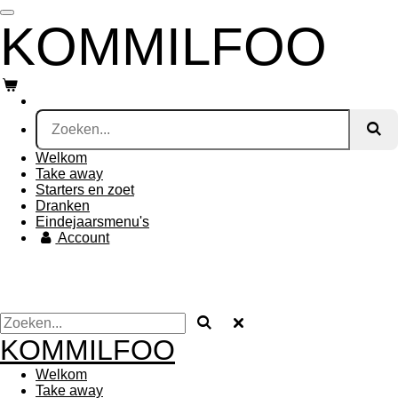
Ga
KOMMILFOO
direct
naar
de
hoofdinhoud
Welkom
Take away
Starters en zoet
Dranken
Eindejaarsmenu's
Account
KOMMILFOO
Welkom
Take away