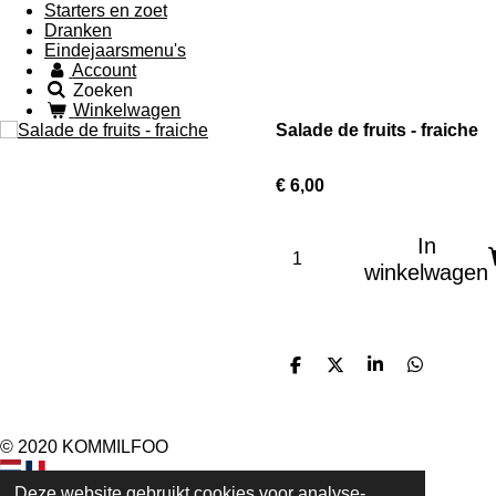
Starters en zoet
Dranken
Eindejaarsmenu's
Account
Zoeken
Winkelwagen
Salade de fruits - fraiche
€ 6,00
In
winkelwagen
D
D
S
D
e
e
h
e
l
e
a
l
e
l
r
e
n
e
n
© 2020 KOMMILFOO
Deze website gebruikt cookies voor analyse-