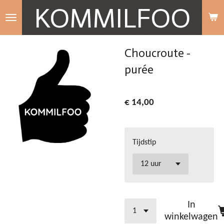
KOMMILFOO
Ga
direct
naar
Choucroute -
de
purée
hoofdinhoud
€ 14,00
Tijdstip
In
winkelwagen