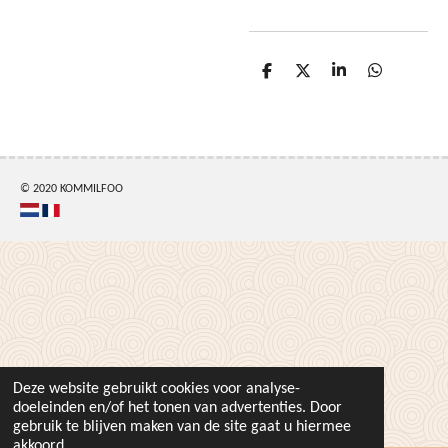
D
D
S
D
e
e
h
e
l
e
a
l
e
l
r
e
n
e
n
© 2020 KOMMILFOO
Deze website gebruikt cookies voor analyse-
doeleinden en/of het tonen van advertenties. Door
gebruik te blijven maken van de site gaat u hiermee
akkoord.