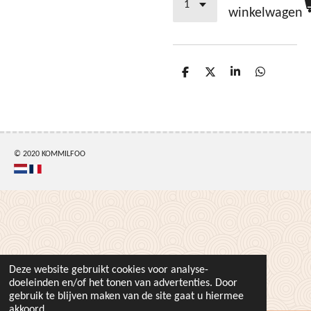
winkelwagen
D
D
S
D
e
e
h
e
l
e
a
l
e
l
r
e
n
e
n
© 2020 KOMMILFOO
Deze website gebruikt cookies voor analyse-
doeleinden en/of het tonen van advertenties. Door
gebruik te blijven maken van de site gaat u hiermee
akkoord.