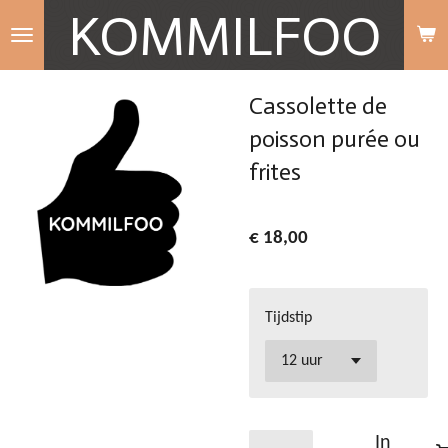
KOMMILFOO
Ga
direct
naar
Cassolette de
de
poisson purée ou
hoofdinhoud
frites
€ 18,00
Tijdstip
In