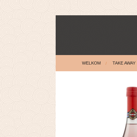
Ga
direct
naar
de
hoofdinhoud
WELKOM
TAKE AWAY