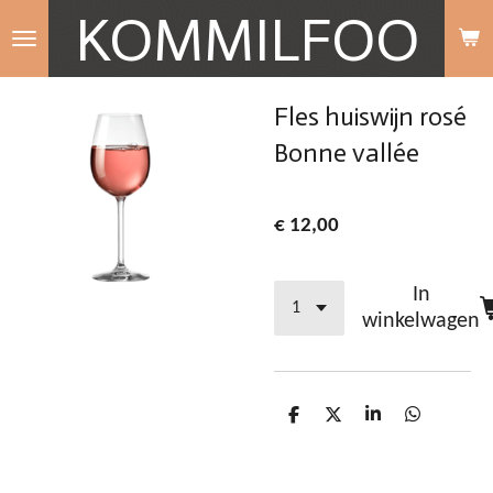
KOMMILFOO
Ga
direct
naar
Fles huiswijn rosé
de
Bonne vallée
hoofdinhoud
€ 12,00
In
winkelwagen
D
D
S
D
e
e
h
e
l
e
a
l
e
l
r
e
n
e
n