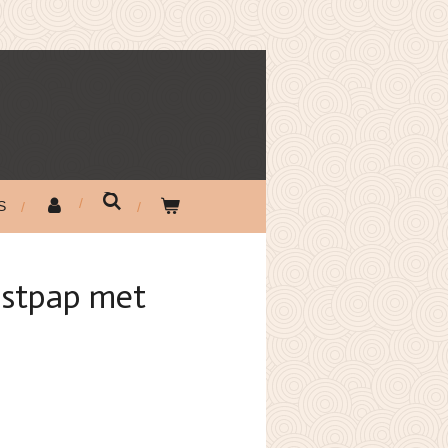
S
ijstpap met