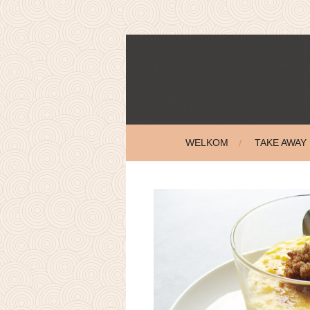
Ga
direct
naar
de
hoofdinhoud
WELKOM
TAKE AWAY