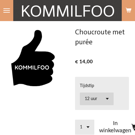
KOMMILFOO
Ga
direct
naar
Choucroute met
de
purée
hoofdinhoud
€ 14,00
Tijdstip
In
winkelwagen