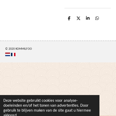
D
D
S
D
e
e
h
e
l
e
a
l
e
l
r
e
n
e
n
© 2020 KOMMILFOO
Deze website gebruikt cookies voor analyse-
doeleinden en/of het tonen van advertenties. Door
gebruik te blijven maken van de site gaat u hiermee
akkoord.