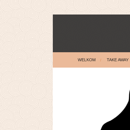
Ga
direct
naar
de
hoofdinhoud
WELKOM
TAKE AWAY