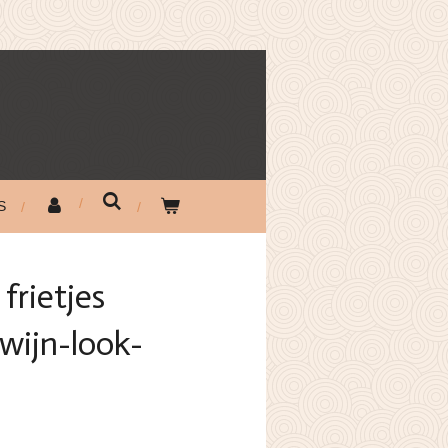
S
frietjes
 wijn-look-